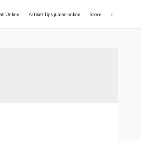
ah Online
Artikel Tips jualan online
Store
0