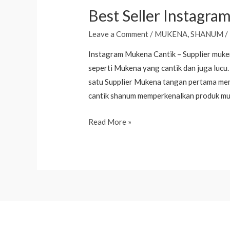
Best Seller Instagr
Leave a Comment
/
MUKENA
,
SHANUM
/
Instagram Mukena Cantik – Supplier muke
seperti Mukena yang cantik dan juga lucu
satu Supplier Mukena tangan pertama mem
cantik shanum memperkenalkan produk muk
Best
Read More »
Seller
Instagram
Mukena
Cantik
Kimora